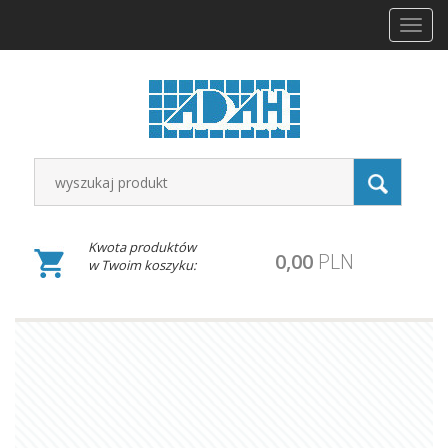
Toggl
navig
Kwota produktów
0,00
PLN
w Twoim koszyku: