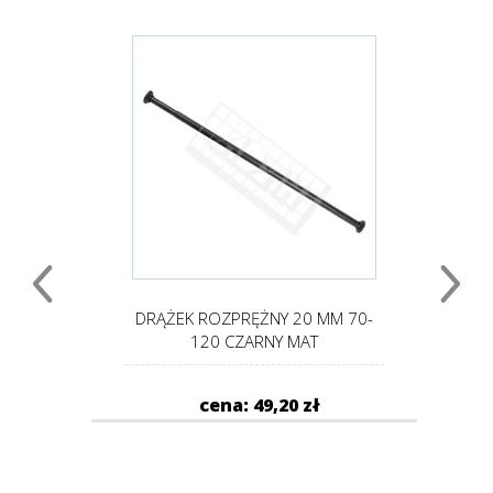
 125-
DRĄŻEK ROZPRĘŻNY 20 MM 70-
D
120 CZARNY MAT
cena: 49,20 zł