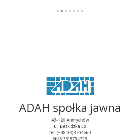
ADAH społka jawna
43-120 Andrychów
ul. Beskidzka 5b
tel. (+48 33)8704660
(+48 33)8754723