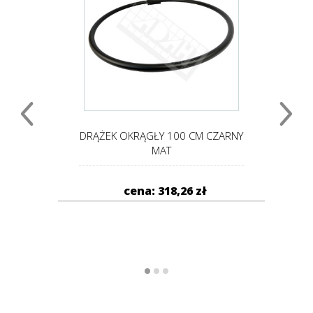
 125-
DRĄŻEK ROZPRĘŻNY 20 MM 70-
D
120 CZARNY MAT
cena: 49,20 zł