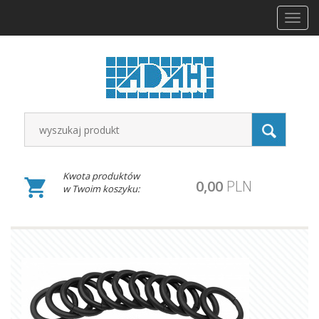
Toggl
navig
Kwota produktów
0,00
PLN
w Twoim koszyku: