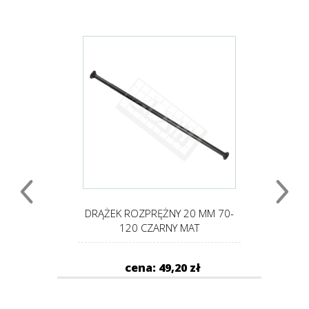
 125-
DRĄŻEK ROZPRĘŻNY 20 MM 70-
D
120 CZARNY MAT
cena: 49,20 zł