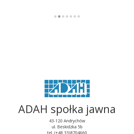
ADAH społka jawna
43-120 Andrychów
ul. Beskidzka 5b
tel. (+48 33)8704660