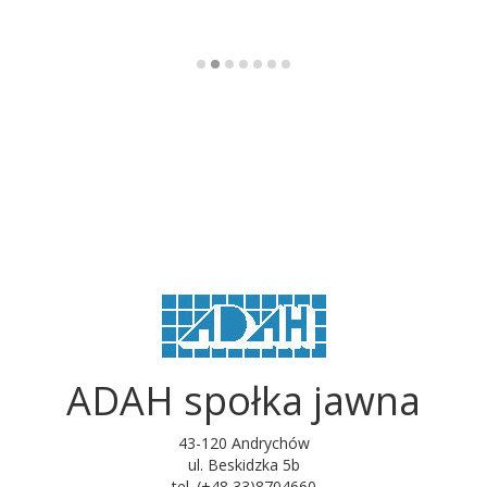
ADAH społka jawna
43-120 Andrychów
ul. Beskidzka 5b
tel. (+48 33)8704660