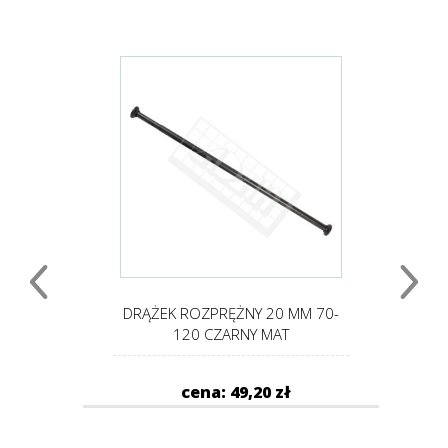
 125-
DRĄŻEK ROZPRĘŻNY 20 MM 70-
D
120 CZARNY MAT
cena: 49,20 zł