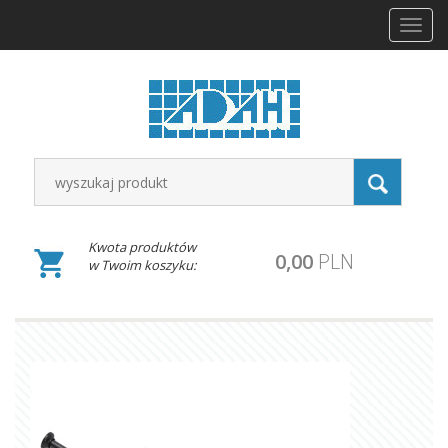
Toggl
navig
Kwota produktów
0,00
PLN
w Twoim koszyku: