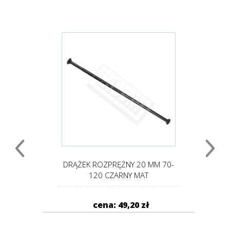
 125-
DRĄŻEK ROZPRĘŻNY 20 MM 70-
D
120 CZARNY MAT
cena: 49,20 zł