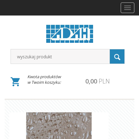
Toggl
navig
Kwota produktów
0,00
PLN
w Twoim koszyku: