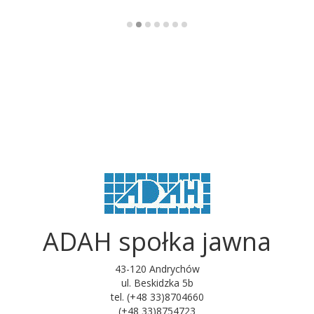
ADAH społka jawna
43-120 Andrychów
ul. Beskidzka 5b
tel. (+48 33)8704660
(+48 33)8754723