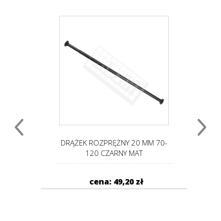
 125-
DRĄŻEK ROZPRĘŻNY 20 MM 70-
D
120 CZARNY MAT
cena: 49,20 zł