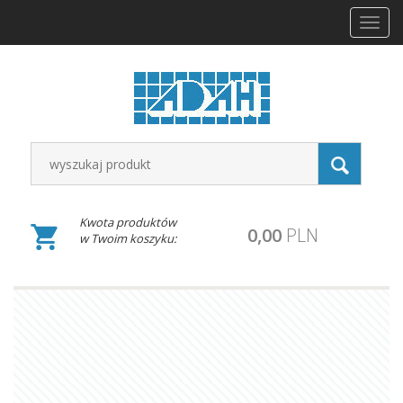
Toggl
navig
Kwota produktów
0,00
PLN
w Twoim koszyku: