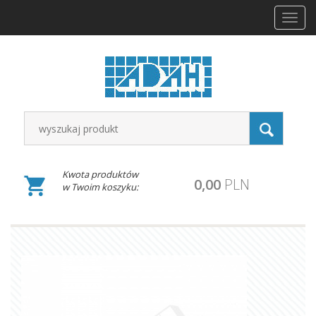
Toggl
navig
Kwota produktów
0,00
PLN
w Twoim koszyku: