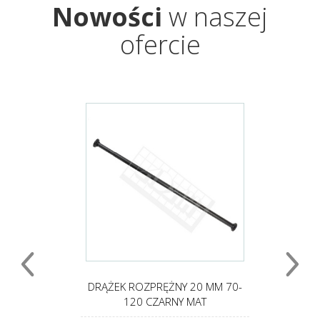
Nowości
w naszej
ofercie
 125-
DRĄŻEK ROZPRĘŻNY 20 MM 70-
D
120 CZARNY MAT